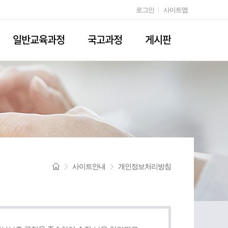
로그인
사이트맵
일반교육과정
국고과정
게시판
록
일반교육과정
중장년
공지사항
수강신청
일자리
교육원
수강신청
이모저모
자료실
Q&A
자유게시판
사이트안내
개인정보처리방침