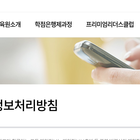
육원소개
학점은행제과정
프리미엄리더스클럽
원장인사말
학점은행과정
프로미엄리더스클럽 등
신청
교육이념
학사일정
과정소개
연혁
입학안내
찾아오시는 길
정보처리방침